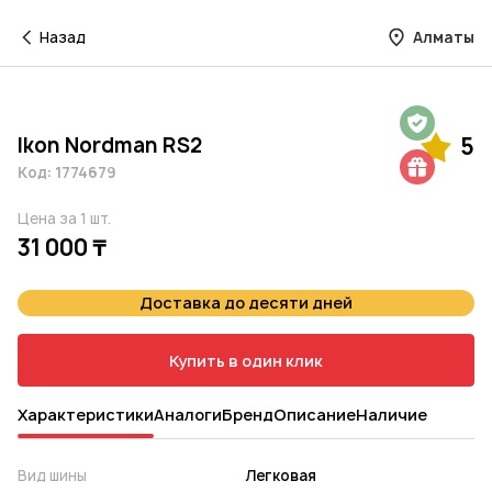
Назад
Алматы
Гарантия на 1 год
Ikon Nordman RS2
5
Шиномонтаж в подарок
Код: 1774679
Цена за 1 шт.
31 000 ₸
Доставка до десяти дней
Купить в один клик
Характеристики
Аналоги
Бренд
Описание
Наличие
Вид шины
Легковая