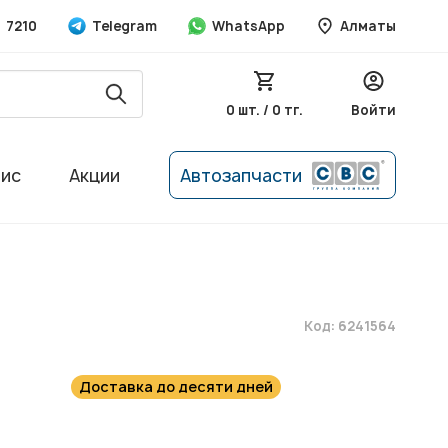
7210
Telegram
WhatsApp
Алматы
0 шт. / 0 тг.
Войти
вис
Акции
Автозапчасти
Код: 6241564
Доставка до десяти дней