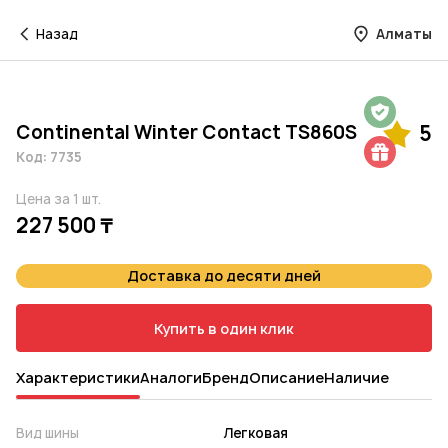
Назад
Алматы
Гарантия на 1 год
Continental Winter Contact TS860S
5
Шиномонтаж в подарок
Код: 7735
Цена за 1 шт.
227 500 ₸
Доставка до десяти дней
Купить в один клик
Характеристики
Аналоги
Бренд
Описание
Наличие
Вид шины
Легковая