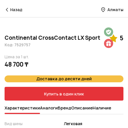
Назад
Алматы
Гарантия на 1 год
Continental CrossContact LX Sport
5
Шиномонтаж в подарок
Код: 7529757
Цена за 1 шт.
48 700 ₸
Доставка до десяти дней
Купить в один клик
Характеристики
Аналоги
Бренд
Описание
Наличие
Вид шины
Легковая