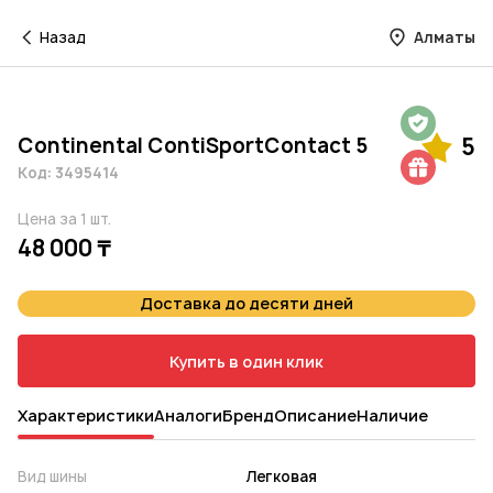
Назад
Алматы
Гарантия на 1 год
Continental ContiSportContact 5
5
Шиномонтаж в подарок
Код: 3495414
Цена за 1 шт.
48 000 ₸
Доставка до десяти дней
Купить в один клик
Характеристики
Аналоги
Бренд
Описание
Наличие
Вид шины
Легковая