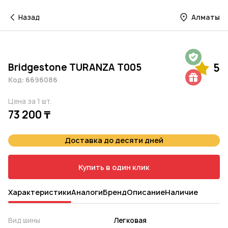
Назад
Алматы
Гарантия на 1 год
Bridgestone TURANZA T005
5
Шиномонтаж в подарок
Код: 6696086
Цена за 1 шт.
73 200 ₸
Доставка до десяти дней
Купить в один клик
Характеристики
Аналоги
Бренд
Описание
Наличие
Вид шины
Легковая