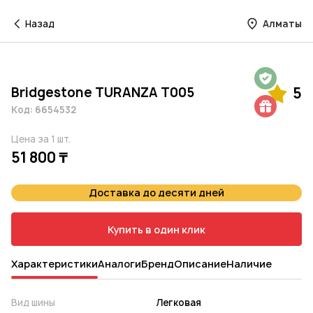
Назад
Алматы
Гарантия на 1 год
Bridgestone TURANZA T005
5
Шиномонтаж в подарок
Код: 6654532
Цена за 1 шт.
51 800 ₸
Доставка до десяти дней
Купить в один клик
Характеристики
Аналоги
Бренд
Описание
Наличие
Вид шины
Легковая