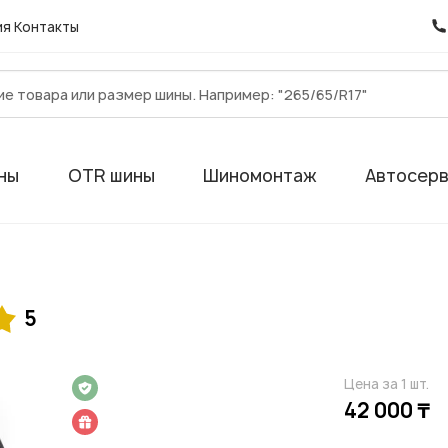
ия
Контакты
ны
OTR шины
Шиномонтаж
Автосер
5
Цена за 1 шт.
 на 1 год
42 000 ₸
 подарок