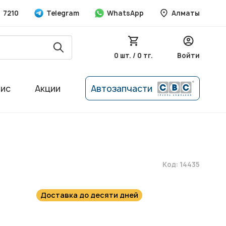
7210
Telegram
WhatsApp
Алматы
0 шт. / 0 тг.
Войти
вис
Акции
Автозапчасти
Код: 14435
Доставка до десяти дней