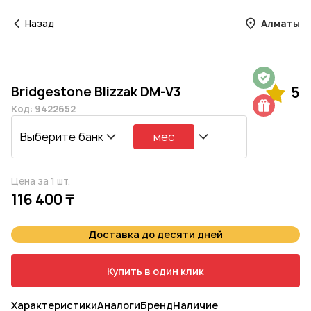
Назад
Алматы
Гарантия на 1 год
Bridgestone Blizzak DM-V3
5
Шиномонтаж в подарок
Код: 9422652
Выберите банк
мес
Цена за 1 шт.
116 400 ₸
Доставка до десяти дней
Купить в один клик
Характеристики
Аналоги
Бренд
Наличие