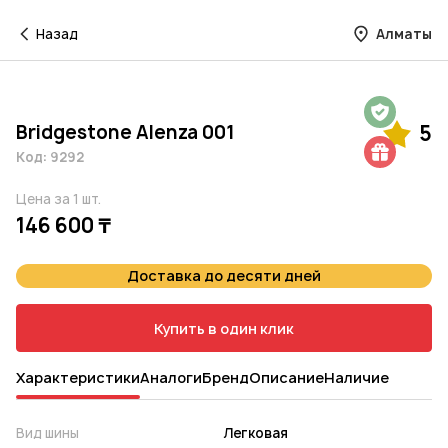
Назад
Алматы
Гарантия на 1 год
Bridgestone Alenza 001
5
Шиномонтаж в подарок
Код: 9292
Цена за 1 шт.
146 600 ₸
Доставка до десяти дней
Купить в один клик
Характеристики
Аналоги
Бренд
Описание
Наличие
Вид шины
Легковая