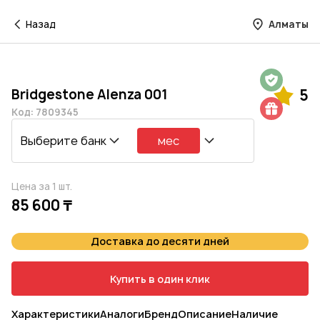
Назад
Алматы
Гарантия на 1 год
Bridgestone Alenza 001
5
Шиномонтаж в подарок
Код: 7809345
Выберите банк
мес
Цена за 1 шт.
85 600 ₸
Доставка до десяти дней
Купить в один клик
Характеристики
Аналоги
Бренд
Описание
Наличие