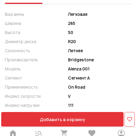
Вид шины
Легковая
Ширина
265
Высота
50
Диаметр диска
R20
Сезонность
Летняя
Производитель
Bridgestone
Модель
Alenza 001
Сегмент
Сегмент A
Применяемость
On Road
Индекс скорости
V
Индекс нагрузки
111
Добавить в корзину