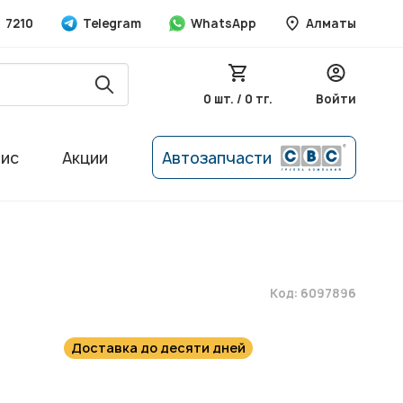
7210
Telegram
WhatsApp
Алматы
0 шт. / 0 тг.
Войти
вис
Акции
Автозапчасти
Код: 6097896
Доставка до десяти дней