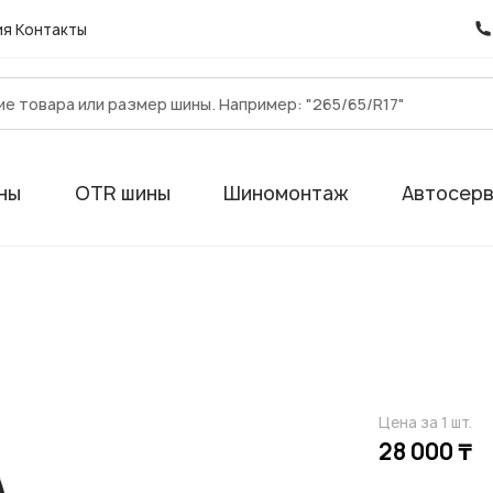
ия
Контакты
ны
OTR шины
Шиномонтаж
Автосер
Цена за 1 шт.
28 000 ₸