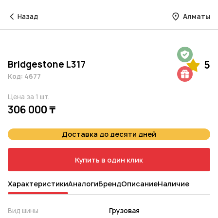
Назад
Алматы
Гарантия на 1 год
Bridgestone L317
5
Шиномонтаж в подарок
Код: 4677
Цена за 1 шт.
306 000 ₸
Доставка до десяти дней
Купить в один клик
Характеристики
Аналоги
Бренд
Описание
Наличие
Вид шины
Грузовая