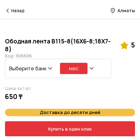
Назад
Алматы
Ободная лента B115-8(16X6-8;18Х7-
5
8)
Код: 306506
Выберите банк
мес
Цена за 1 шт.
650 ₸
Доставка до десяти дней
Купить в один клик