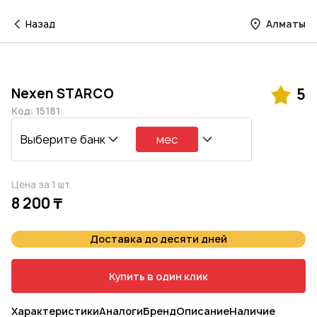
Назад
Алматы
Nexen STARCO
5
Код: 15181
Выберите банк
мес
Цена за 1 шт.
8 200 ₸
Доставка до десяти дней
Купить в один клик
Характеристики
Аналоги
Бренд
Описание
Наличие