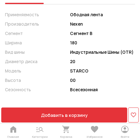
Применяемость
Ободная лента
Производитель
Nexen
Сегмент
Сегмент B
Ширина
180
Вид шины
Индустриальные Шины (OTR)
Диаметр диска
20
Модель
STARCO
Высота
00
Сезонность
Всесезонная
Добавить в корзину
Главная
Категории
Корзина
Избранное
Войти