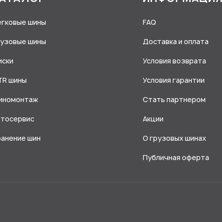
егковые шины
FAQ
рузовые шины
Доставка и оплата
иски
Условия возврата
TR шины
Условия гарантии
иномонтаж
Стать партнером
втосервис
Акции
ранение шин
О грузовых шинах
Публичная оферта