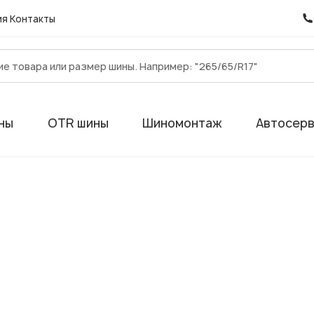
ия
Контакты
ны
OTR шины
Шиномонтаж
Автосер