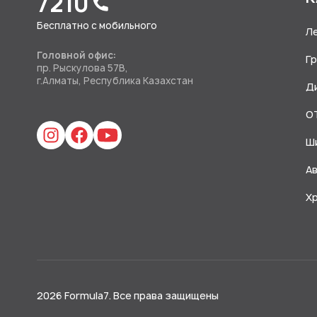
7210
Бесплатно с мобильного
Л
Головной офис:
Г
пр. Рыскулова 57В,
г.Алматы, Республика Казахстан
Д
O
Ш
А
Х
2026 Formula7. Все права защищены